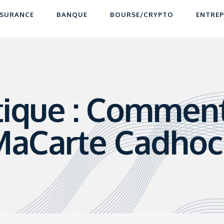
SURANCE
BANQUE
BOURSE/CRYPTO
ENTREP
tique : Comment 
 MaCarte Cadhoc